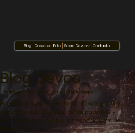
Blog
Casos de Exito
Sobre Devco
Contacto
Blog Devco
Aprende más para transformar mejor.
Potencia tu conocimiento en tecnología, IA y
desarrollo con artículos, guías, podcasts y
contenidos creados por los especialistas de
Devco.