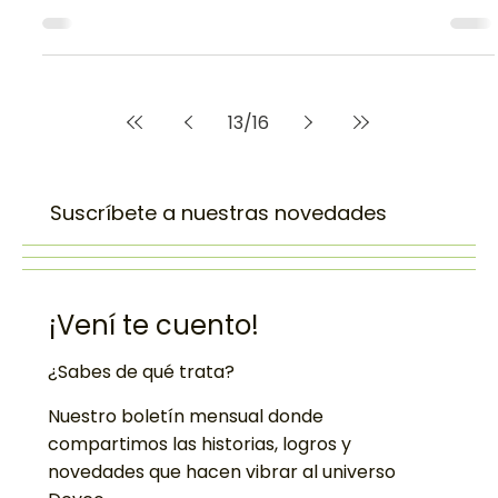
Carlos Acevedo Duque
28 abr 2022
3 min de lectura
Desarrollo de Software
Creando mi primer solución de
IA sin conocer mucho de los
modelos
13
/
16