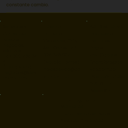
constante cambio.
Servicios y
Talento
Administrativo/
Comercial
humano
Financiero:
Nuevos
Vacantes, CV y
Facturas,
negocios,
Semilleros +57
Pagos,
alianzas
324 356 8115
Certificados.
+57 300 735 34
41
(Natalia Torres)
financiero@de
(Laura Soto)
hojasdevida@de
vco.com.co
negocios@dev
vco.com.co
Dirección: Calle
co.com.co
6 # 16 - 14
Medellín
HABEAS DATA
Manual de
Tratamiento de Datos
Aviso de Privacidad
Política SG-SI