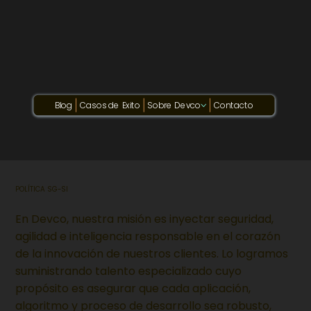
Blog
Casos de Exito
Sobre Devco
Contacto
POLÍTICA SG-SI
En Devco, nuestra misión es inyectar seguridad,
agilidad e inteligencia responsable en el corazón
de la innovación de nuestros clientes. Lo logramos
suministrando talento especializado cuyo
propósito es asegurar que cada aplicación,
algoritmo y proceso de desarrollo sea robusto,