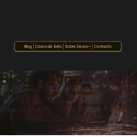
Blog
Casos de Exito
Sobre Devco
Contacto
Blog Devco
Aprende más para transformar mejor.
Potencia tu conocimiento en tecnología, IA y
desarrollo con artículos, guías, podcasts y
contenidos creados por los especialistas de
Devco.