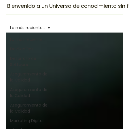
Bienvenido a un Universo de conocimiento sin fin
Lo más reciente...
Lo más reciente...
DevSecOps
Desarrollo de
Software
Aseguramiento de
la Calidad
Aseguramiento de
la Calidad
Aseguramiento de
la Calidad
Marketing Digital