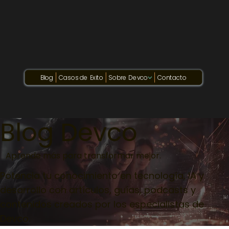
Blog
Casos de Exito
Sobre Devco
Contacto
Blog Devco
Aprende más para transformar mejor.
Potencia tu conocimiento en tecnología, IA y
desarrollo con artículos, guías, podcasts y
contenidos creados por los especialistas de
Devco.