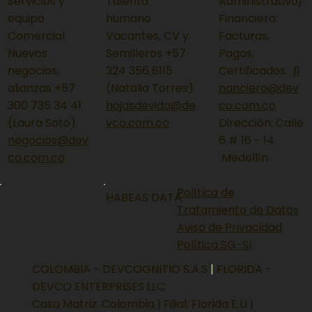
ESCRÍBENOS O LLÁMANOS
Servicios y
Talento
Administrativo/
equipo
humano
Financiero:
Comercial
Vacantes, CV y
Facturas,
Nuevos
Semilleros +57
Pagos,
negocios,
324 356 8115
Certificados.
fi
alianzas +57
(Natalia Torres)
nanciero@dev
300 735 34 41
hojasdevida@de
co.com.co
(Laura Soto)
vco.com.co
Dirección: Calle
negocios@dev
6 # 16 - 14
co.com.co
Medellín
Política de
HABEAS DATA
Tratamiento de Datos
Aviso de Privacidad
Política SG-SI