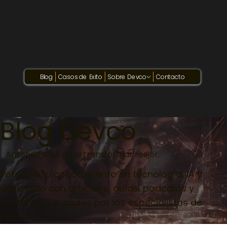
Blog
Casos de Exito
Sobre Devco
Contacto
Blog Devco
Aprende más para transformar mejor.
Potencia tu conocimiento en tecnología, IA y
desarrollo con artículos, guías, podcasts y
contenidos creados por los especialistas de
Devco.