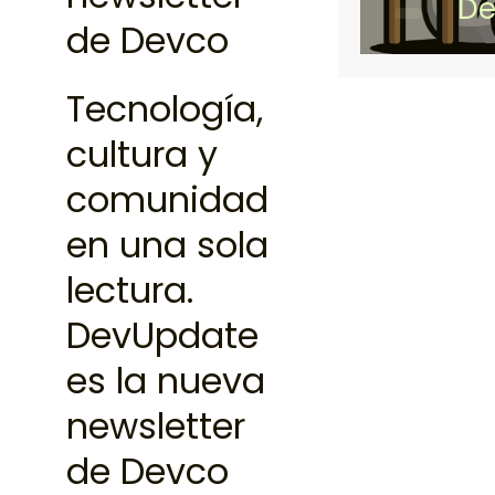
De
de Devco
cumpl
punt
Tecnología,
cultura y
comunidad
en una sola
lectura.
DevUpdate
es la nueva
newsletter
de Devco