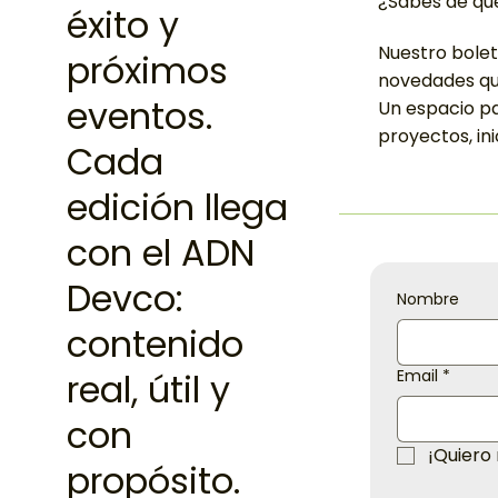
¿Sabes de qu
éxito y
Nuestro bolet
próximos
novedades que
eventos.
Un espacio p
proyectos, in
Cada
edición llega
con el ADN
Devco:
Nombre
contenido
real, útil y
Email
*
con
¡Quiero
propósito.