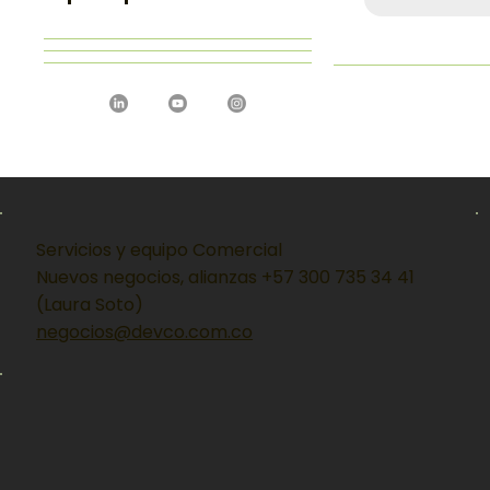
Servicios y equipo Comercial
Nuevos negocios, alianzas +57 300 735 34 41
(Laura Soto)
negocios@devco.com.co