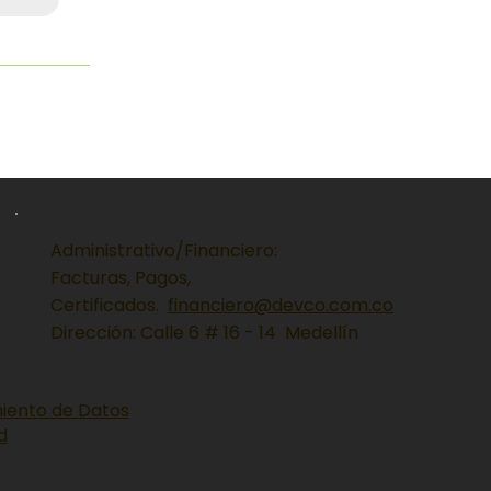
Administrativo/Financiero:
Facturas, Pagos,
Certificados.
financiero@devco.com.co
Dirección: Calle 6 # 16 - 14 Medellín
miento de Datos
d