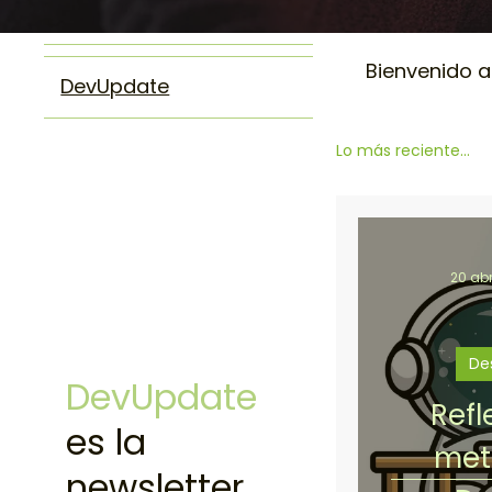
Bienvenido a 
DevUpdate
Lo más reciente...
Aseguramiento
20 ab
Aseguramiento
De
DevUpdate
Refl
Calidad Cognit
es la
met
newsletter