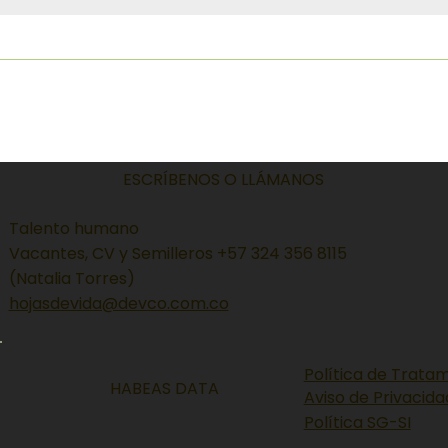
ESCRÍBENOS O LLÁMANOS
Talento humano
Vacantes, CV y Semilleros +57 324 356 8115
(Natalia Torres)
hojasdevida@devco.com.co
Política de Trata
HABEAS DATA
Aviso de Privacida
Política SG-SI