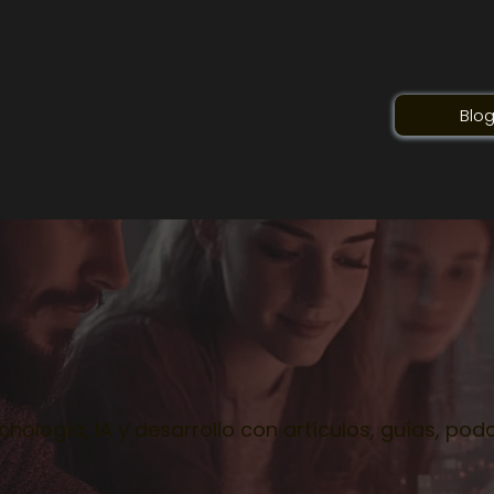
Blo
cnología, IA y desarrollo con artículos, guías, po