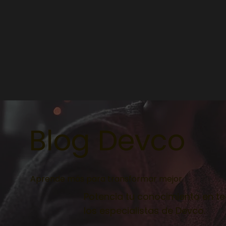
Blog Devco
Aprende más para transformar mejor.
Potencia tu conocimiento en te
los especialistas de Devco.