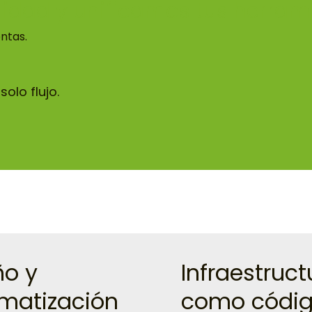
lidad y unificamos tus herra
ntas.
olo flujo.
ño y
Infraestruct
matización
como códi