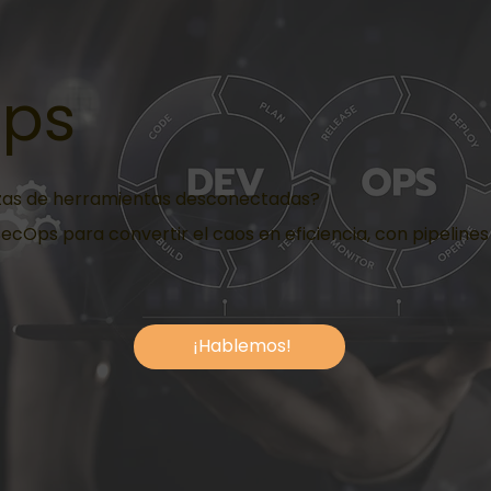
ps
zas de herramientas desconectadas?
cOps para convertir el caos en eficiencia, con pipelines
¡Hablemos!