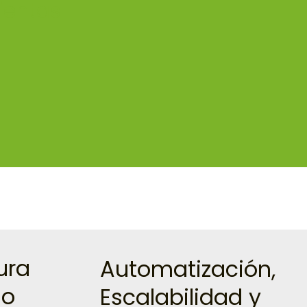
mientas
ura
Automatización,
go
Escalabilidad y