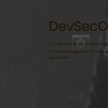
DevSecO
¿Tu sistema es un rompecabe
En Devco integramos IA + DevSe
escalables.