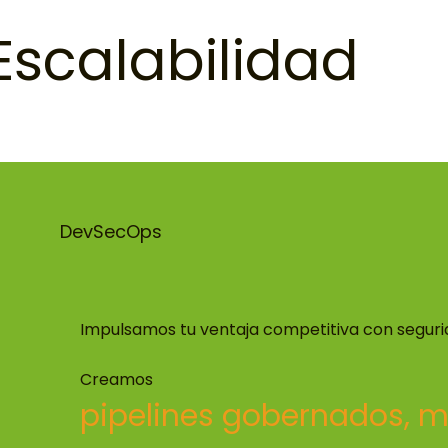
Escalabilidad
DevSecOps
Impulsamos tu ventaja competitiva con segurid
Creamos
pipelines gobernados, m