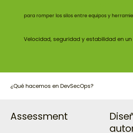
garantizamos observabi
para romper los silos entre equipos y herramie
DevSecOps by Devco
Velocidad, seguridad y estabilidad en un s
¿Qué hacemos en DevSecOps?
Assessment
Dise
auto