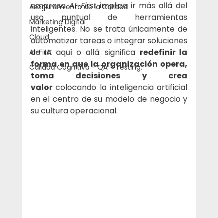
empresa 
AI-First
 implica ir más allá del 
Aseguramiento de la Calidad
uso puntual de herramientas 
Marketing Digital
inteligentes. No se trata únicamente de 
Cloud
automatizar tareas o integrar soluciones 
de IA aquí o allá: significa 
redefinir la 
AI-First
forma en que la organización opera, 
Calidad Cognitiva - QA - Testing.
toma decisiones y crea 
valor
 colocando la inteligencia artificial 
en el centro de su modelo de negocio y 
su cultura operacional.