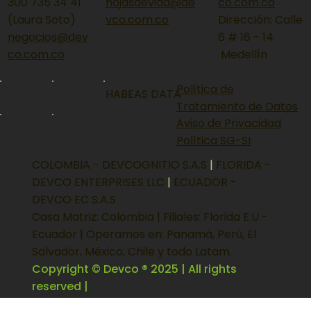
300 735 34 41
hojasdevida@de
co.com.co
(Laura Soto)
vco.com.co
Dirección: Calle
negocios@dev
6 # 16 - 14
co.com.co
Medellín
Política de
HABEAS DATA
Tratamiento de Datos
Aviso de Privacidad
Política SG-SI
COLOMBIA - DEVCOGNITIO S.A.S
|
FLORIDA -
DEVCO ENTERPRISES LLC
|
ECUADOR -
DEVCO EC S.A.S
Casa Matriz: Colombia | Filiales: Florida E.U -
Ecuador | Operamos en: Panamá, Perú, El
Salvador, México, Chile y todo Latam.
Copyright © Devco ® 2025 | All rights
reserved |