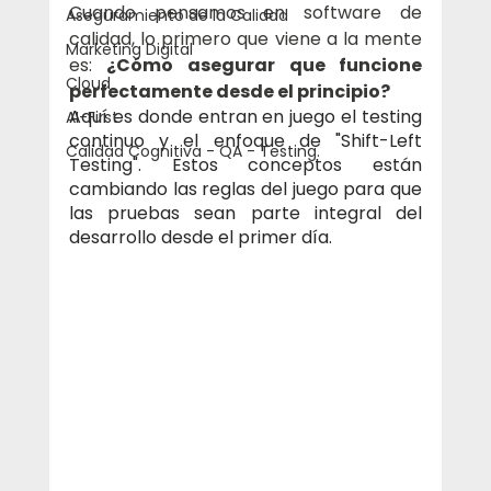
Cuando pensamos en software de 
Aseguramiento de la Calidad
calidad, lo primero que viene a la mente 
Marketing Digital
es: 
¿Cómo asegurar que funcione 
Cloud
perfectamente desde el principio? 
Aquí es donde entran en juego el testing 
AI-First
continuo y el enfoque de "Shift-Left 
Calidad Cognitiva - QA - Testing.
Testing". Estos conceptos están 
cambiando las reglas del juego para que 
las pruebas sean parte integral del 
desarrollo desde el primer día.