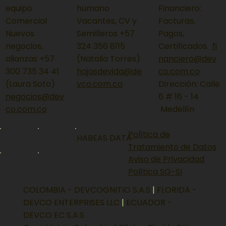
equipo
humano
Financiero:
Comercial
Vacantes, CV y
Facturas,
Nuevos
Semilleros +57
Pagos,
negocios,
324 356 8115
Certificados.
fi
alianzas +57
(Natalia Torres)
nanciero@dev
300 735 34 41
hojasdevida@de
co.com.co
(Laura Soto)
vco.com.co
Dirección: Calle
negocios@dev
6 # 16 - 14
co.com.co
Medellín
Política de
HABEAS DATA
Tratamiento de Datos
Aviso de Privacidad
Política SG-SI
COLOMBIA - DEVCOGNITIO S.A.S
|
FLORIDA -
DEVCO ENTERPRISES LLC
|
ECUADOR -
DEVCO EC S.A.S