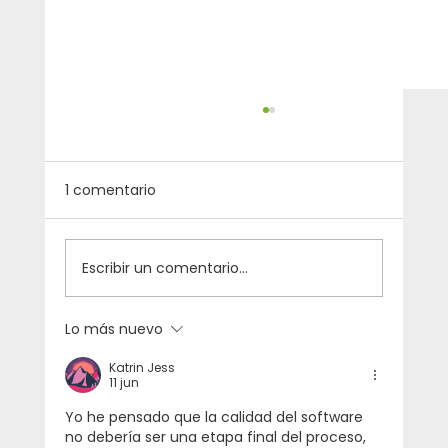
1 comentario
Escribir un comentario...
Lo más nuevo
QA agentic: la evolución real más allá
Katrin Jess
del self-healing en CI/CD
11 jun
Yo he pensado que la calidad del software 
no debería ser una etapa final del proceso, 