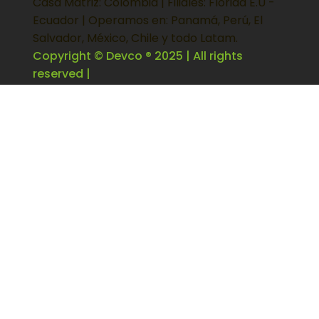
Casa Matriz: Colombia | Filiales: Florida E.U -
Ecuador | Operamos en: Panamá, Perú, El
Salvador, México, Chile y todo Latam.
Copyright © Devco ® 2025 | All rights
reserved |