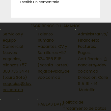
Escribir un comentario...
Low-Code y No-Code: Los Magos del
ESCRÍBENOS O LLÁMANOS
Software Express
Servicios y
Talento
Administrativo/
equipo
humano
Financiero:
Comercial
Vacantes, CV y
Facturas,
Nuevos
Semilleros +57
Pagos,
negocios,
324 356 8115
Certificados.
fi
alianzas +57
(Natalia Torres)
nanciero@dev
300 735 34 41
hojasdevida@de
co.com.co
(Laura Soto)
vco.com.co
Dirección: Calle
negocios@dev
6 # 16 - 14
co.com.co
Medellín
Política de
HABEAS DATA
Tratamiento de Datos