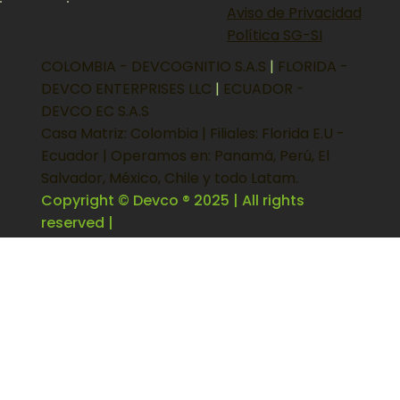
Aviso de Privacidad
Política SG-SI
COLOMBIA - DEVCOGNITIO S.A.S
|
FLORIDA -
DEVCO ENTERPRISES LLC
|
ECUADOR -
DEVCO EC S.A.S
Casa Matriz: Colombia | Filiales: Florida E.U -
Ecuador | Operamos en: Panamá, Perú, El
Salvador, México, Chile y todo Latam.
Copyright © Devco ® 2025 | All rights
reserved |