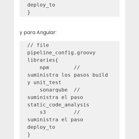
deploy_to

}
y para Angular:
// file 
pipeline_config.groovy

libraries{

    npm        // 
suministra los pasos build 
y unit_test

    sonarqube  // 
suministra el paso 
static_code_analysis

    s3         // 
suministra el paso 
deploy_to

}