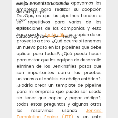
suelo encontrar cuando apoyamos las 
Aseguramiento de la Calidad
empresas para realizar su adopción 
Marketing Digital
DevOps, es que los pipelines tienden a 
Cloud
ser repetitivos para varias de las 
aplicaciones de las compañías y esto 
AI-First
hace que los 
Jenkinsfiles
 se copien de un 
Calidad Cognitiva - QA - Testing.
proyecto a otro. ¿Qué ocurre si tenemos 
un nuevo paso en los pipelines que debe 
aplicar para todos?, ¿Qué puedo hacer 
para evitar que los equipos de desarrollo 
eliminen de los Jenkinsfiles pasos que 
son importantes como las pruebas 
unitarias o el análisis de código estático?, 
¿Podría crear un template de pipeline 
para mi empresa que pueda ser usado 
sin tener que copiar y pegar código?; 
todas estas preguntas y algunas otras 
las resolvimos usando 
Jenkins 
Templating Engine (JTE)
 y en esta 